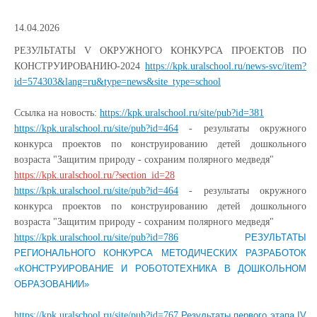
14.04.2026
РЕЗУЛЬТАТЫ V ОКРУЖНОГО КОНКУРСА ПРОЕКТОВ ПО
КОНСТРУИРОВАНИЮ-2024
https://kpk.uralschool.ru/news-svc/item?
id=574303&lang=ru&type=news&site_type=school
Ссылка на новость:
https://kpk.uralschool.ru/site/pub?id=381
https://kpk.uralschool.ru/site/pub?id=464
- результаты окружного
конкурса проектов по конструированию детей дошкольного
возраста "Защитим природу - сохраним полярного медведя"
https://kpk.uralschool.ru/?section_id=28
https://kpk.uralschool.ru/site/pub?id=464
- результаты окружного
конкурса проектов по конструированию детей дошкольного
возраста "Защитим природу - сохраним полярного медведя"
https://kpk.uralschool.ru/site/pub?id=786
РЕЗУЛЬТАТЫ
РЕГИОНАЛЬНОГО КОНКУРСА МЕТОДИЧЕСКИХ РАЗРАБОТОК
«КОНСТРУИРОВАНИЕ И РОБОТОТЕХНИКА В ДОШКОЛЬНОМ
ОБРАЗОВАНИИ»
https://kpk.uralschool.ru/site/pub?id=767
Результаты первого этапа IV