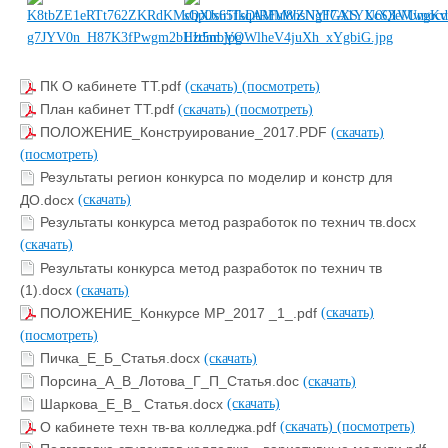
ПК О кабинете ТТ.pdf
(скачать)
(посмотреть)
План кабинет ТТ.pdf
(скачать)
(посмотреть)
ПОЛОЖЕНИЕ_Конструирование_2017.PDF
(скачать)
(посмотреть)
Результаты регион конкурса по моделир и констр для
ДО.docx
(скачать)
Результаты конкурса метод разработок по технич тв.docx
(скачать)
Результаты конкурса метод разработок по технич тв
(1).docx
(скачать)
ПОЛОЖЕНИЕ_Конкурсе МР_2017 _1_.pdf
(скачать)
(посмотреть)
Пичка_Е_Б_Статья.docx
(скачать)
Порсина_А_В_Лотова_Г_П_Статья.doc
(скачать)
Шаркова_Е_В_ Статья.docx
(скачать)
О кабинете техн тв-ва колледжа.pdf
(скачать)
(посмотреть)