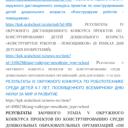
окружного дистанционного конкурса проектов по конструированию
детей дошкольного возраста «Конструируем роботов -
помощников»
https://kpk.uralschool.ru/site/pub?id=806
РЕЗУЛЬТАТЫ
IV
ОКРУЖНОГО ДИСТАНЦИОННОГО КОНКУРСА ПРОЕКТОВ ПО
КОНСТРУИРОВАНИЮ ДЕТЕЙ ДОШКОЛЬНОГО ВОЗРАСТА
«КОНСТРУИРУЕМ РОБОТОВ - ПОМОЩНИКОВ» (В РАМКАХ ДНЯ
ДЕТСКИХ ИЗОБРЕТЕНИЙ)
https://kpk.uralschool.ru/news-svc/item?
Р
id=310629&lang=ru&type=news&site_type=school
ЕЗУЛЬТАТЫ
V
ОКРУЖНОГО КОНКУРСА ПРОЕКТОВ ПО КОНСТРУИРОВАНИЮ СРЕДИ
ДОШКОЛЬНЫХ ОБРАЗОВАТЕЛЬНЫХ ОРГАНИЗАЦИЙ «ДОМ ДЛЯ КОШЕК» 17.03.2023г.
РЕЗУЛЬТАТЫ III ОКРУЖНОГО КОНКУРСА ПО РОБОТОТЕХНИКЕ
СРЕДИ ДЕТЕЙ 6-7 ЛЕТ, ПОСВЯЩЕННОГО ВСЕМИРНОМУ ДНЮ
НАУКИ ЗА МИР И РАЗВИТИЕ
https://kpk.uralschool.ru/news-svc/item?
id=498023&lang=ru&type=news&site_type=school
РЕЗУЛЬТАТЫ З
АОЧНОГО ЭТАПА
V
ОКРУЖНОГО
КОНКУРСА ПРОЕКТОВ ПО КОНСТРУИРОВАНИЮ СРЕДИ
ДОШКОЛЬНЫХ ОБРАЗОВАТЕЛЬНЫХ ОРГАНИЗАЦИЙ «ОН