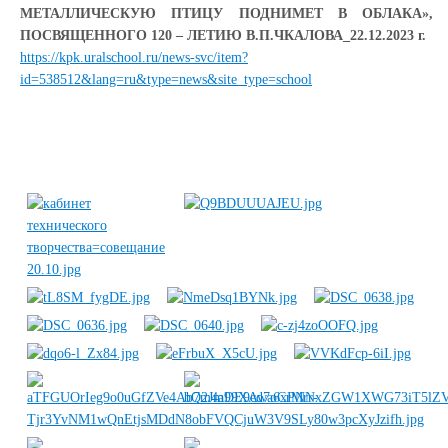
МЕТАЛЛИЧЕСКУЮ ПТИЦУ ПОДНИМЕТ В ОБЛАКА»,
ПОСВЯЩЕННОГО 120 – ЛЕТИЮ В.П.ЧКАЛОВА_22.12.2023 г.
https://kpk.uralschool.ru/news-svc/item?
id=538512&lang=ru&type=news&site_type=school