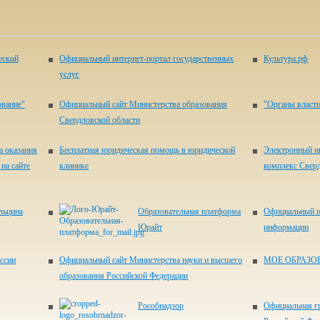
еский
Официальный интернет-портал государственных
Культура.рф
услуг
ование"
Официальный сайт Министерства образования
"Органы власти
Свердловской области
а оказания
Бесплатная юридическая помощь в юридической
Электронный и
на сайте
клинике
комплекс Свер
льцина
Образовательная платформа
Официальный и
Юрайт
информации
ссии
Официальный сайт Министерства науки и высшего
МОЕ ОБРАЗО
образования Российской Федерации
Рособнадзор
Официальная г