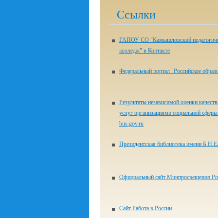
Ссылки
ГАПОУ СО "Камышловский педагогич
колледж" в Контакте
Федеральный портал "Российское образ
Результаты независимой оценки качеств
услуг организациями социальной сферы 
bus.gov.ru
Президентская библиотека имени Б.Н.Е
Официальный сайт Минпросвещения Ро
Сайт Работа в России