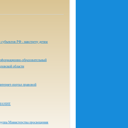
 субъектов РФ - навстречу детям
нформационно-образовательный
дловской области
нтернет-портал правовой
ВАНИЕ
руппа Министерства просвещения