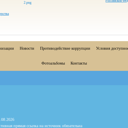
Российской Фе
ерства
анизации
Новости
Противодействие коррупции
Условия доступно
Фотоальбомы
Контакты
.08.2026
тивная прямая ссылка на источник обязательна