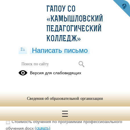
ГАПОУ СО
«КАМЫШЛОВСКИЙ
ПЕДАГОГИЧЕСКИЙ
КОЛЛЕДЖ»
Написать письмо
ПРОФЕССИОНАЛЬНОЕ ОБУЧЕНИЕ
Версия для слабовидящих
О программе проф. обучения исполнитель х-о работ.docx
(скачать)
Образовательные программы , рекомендуемые для
Сведения об образовательной организации
организации профессионального обучения и доп. проф.
образования граждан предпенсионного возраста.pdf
(скачать)
(посмотреть)
Стоимость обучения по программам профессиоанльного
обучения.docx
(скачать)