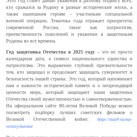
Этот год станет данью уважения к ратному подвигу всех,
кто сражался за Родину в разные исторические эпохи, а
также нынешним героям – участникам специальной
военной операции. Тематика года отражает приоритеты
современной России, такие как патриотизм,
преемственность поколений и уважение к защитникам
Родины во все времена.
Год защитника Отечества в 2025 году
– это не просто
календарная дата, а символ национального единства и
патриотизма. Это выражение глубокой признательности
тем, кто защищал и продолжает защищать суверенитет и
безопасность нашей страны. Это год, который напоминает
нам о важности исторической памяти и о непреходящей
ценности мира, который защищают наши защитники
Отечества своей мужественностью и самоотверженностью.
На официальном сайте 80-летия Великой Победы можно
посмотреть подборку лучших советских фильмов о
Великой Отечественной войне:
https://may9.ru/our-
victory/movies/