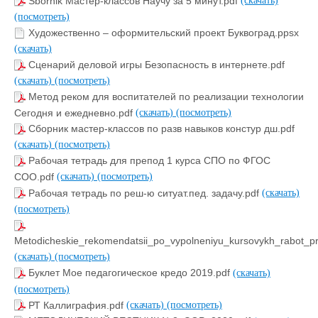
Sbornik Мастер-классов Научу за 5 минут.pdf
(скачать)
(посмотреть)
Художественно – оформительский проект Буквоград.ppsx
(скачать)
Сценарий деловой игры Безопасность в интернете.pdf
(скачать)
(посмотреть)
Метод реком для воспитателей по реализации технологии
Сегодня и ежедневно.pdf
(скачать)
(посмотреть)
Сборник мастер-классов по разв навыков констур дш.pdf
(скачать)
(посмотреть)
Рабочая тетрадь для препод 1 курса СПО по ФГОС
СОО.pdf
(скачать)
(посмотреть)
Рабочая тетрадь по реш-ю ситуат.пед. задачу.pdf
(скачать)
(посмотреть)
Metodicheskie_rekomendatsii_po_vypolneniyu_kursovykh_rabot_p
(скачать)
(посмотреть)
Буклет Мое педагогическое кредо 2019.pdf
(скачать)
(посмотреть)
РТ Каллиграфия.pdf
(скачать)
(посмотреть)