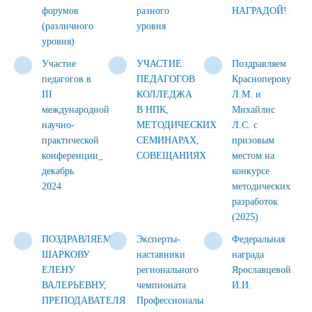
форумов
разного
НАГРАДОЙ!
(различного
уровня
уровня)
Участие
УЧАСТИЕ
Поздравляем
педагогов в
ПЕДАГОГОВ
Красноперову
III
КОЛЛЕДЖА
Л.М. и
международной
В НПК,
Михайлис
научно-
МЕТОДИЧЕСКИХ
Л.С. с
практической
СЕМИНАРАХ,
призовым
конференции_
СОВЕЩАНИЯХ
местом на
декабрь
конкурсе
2024
методических
разработок
(2025)
ПОЗДРАВЛЯЕМ
Эксперты-
Федеральная
ШАРКОВУ
наставники
награда
ЕЛЕНУ
регионального
Ярославцевой
ВАЛЕРЬЕВНУ,
чемпионата
И.И.
ПРЕПОДАВАТЕЛЯ
Профессионалы