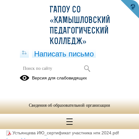
ГАПОУ СО
«КАМЫШЛОВСКИЙ
ПЕДАГОГИЧЕСКИЙ
КОЛЛЕДЖ»
Написать письмо
Участие педагогов в III
Версия для слабовидящих
международной научно-
практической конференции_
декабрь 2024
Сведения об образовательной организации
30.12.2024
Устьянцева ИЮ_сертификат участника нпк 2024.pdf