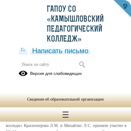
ГАПОУ СО
«КАМЫШЛОВСКИЙ
ПЕДАГОГИЧЕСКИЙ
КОЛЛЕДЖ»
Написать письмо
Поздравляем Красноперову Л.М. и
Версия для слабовидящих
Михайлис Л.С. с призовым местом в
конкурсе методических разработок
17.03.2025
Сведения об образовательной организации
🥈РЕЗУЛЬТАТЫ УЧАСТИЯ В КОНКУРСЕ МЕТОДИЧЕСКИХ
РАЗРАБОТОК
📘Преподаватели ГАПОУ СО «Камышловский педагогический
колледж» Красноперова Л.М. и Михайлис Л.С. приняли участие в