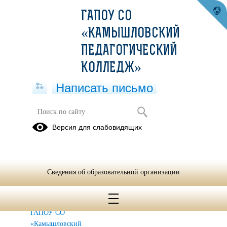
ГАПОУ СО
«КАМЫШЛОВСКИЙ
ПЕДАГОГИЧЕСКИЙ
КОЛЛЕДЖ»
Написать письмо
Конкурс Лучший работник
Версия для слабовидящих
Камышловского педагогического
колледжа
Итоги
Сведения об образовательной организации
конкурса
«Лучший
работник
ГАПОУ СО
«Камышловский