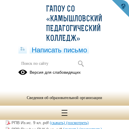
ГАПОУ СО
«КАМЫШЛОВСКИЙ
ПЕДАГОГИЧЕСКИЙ
КОЛЛЕДЖ»
Написать письмо
Рабочие программы воспитания и
Версия для слабовидящих
КПВР_2025-2029
09.07.2025
Сведения об образовательной организации
РПВ ДО 9 кл..pdf
(скачать)
(посмотреть)
РПВ КП база 9 кл..pdf
(скачать)
(посмотреть)
РПВ Из.ис. 9 кл..pdf
(скачать)
(посмотреть)