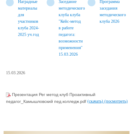
Наградные
Заседание
Программа
материалы
методического
заседания
для
клуба клуба
методического
участников
"Кейс-метод
клуба 2026
клуба 2024-
в работе
2025 уч.год
педагога:
возможности
применения"
15.03.2026
15.03.2026
Презентация Рег метод клуб Проактивный
педагог_Камышловский пед.колледж.pdf
(скачать)
(посмотреть)