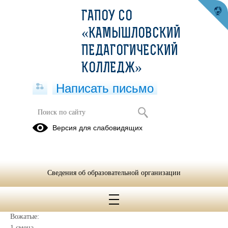
ГАПОУ СО
«КАМЫШЛОВСКИЙ
ПЕДАГОГИЧЕСКИЙ
КОЛЛЕДЖ»
Написать письмо
Педагогический и вожатский состав
Версия для слабовидящих
19.06.2026
Воспитатели:
1. Гончарова Анна Максимовна (старший воспитатель)
Сведения об образовательной организации
2. Баранова Ирина Ивановна
3. Скутина Виктория Алексеевна
Вожатые:
1 смена