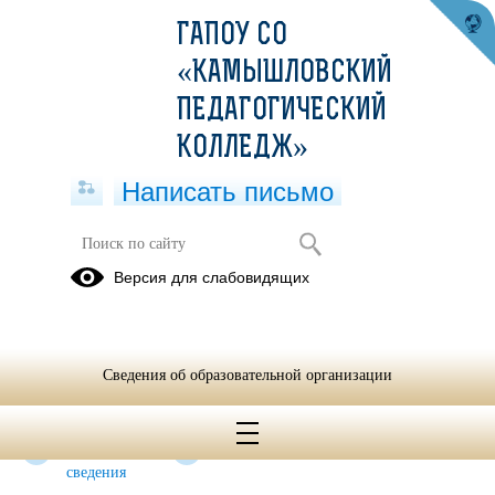
ГАПОУ СО
«КАМЫШЛОВСКИЙ
ПЕДАГОГИЧЕСКИЙ
КОЛЛЕДЖ»
Написать письмо
Об организации отдыха детей и их
Версия для слабовидящих
оздоровления
Документы
Руководство
Педагогический
и
Сведения об образовательной организации
вожатский
состав
Основные
Контакты
сведения