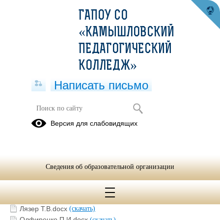
ГАПОУ СО
«КАМЫШЛОВСКИЙ
ПЕДАГОГИЧЕСКИЙ
КОЛЛЕДЖ»
Написать письмо
Студент-работодатель
Версия для слабовидящих
29.12.2025
Сведения об образовательной организации
Берсенева Н.А.docx
(скачать)
Гайдамака С.А.docx
(скачать)
Головырских А.И.docx
(скачать)
Лязер Т.В.docx
(скачать)
Олфиренко П.И.docx
(скачать)