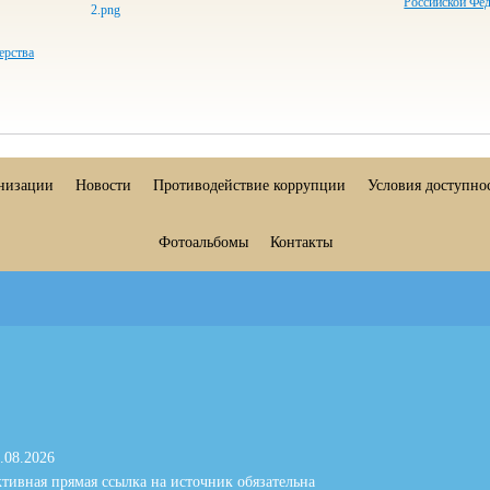
Российской Фе
ерства
анизации
Новости
Противодействие коррупции
Условия доступно
Фотоальбомы
Контакты
.08.2026
тивная прямая ссылка на источник обязательна