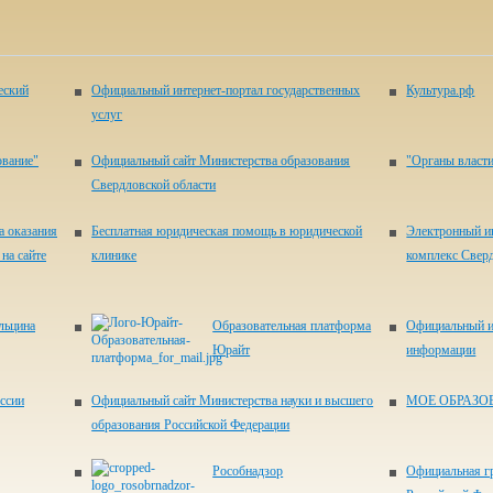
еский
Официальный интернет-портал государственных
Культура.рф
услуг
ование"
Официальный сайт Министерства образования
"Органы власти
Свердловской области
а оказания
Бесплатная юридическая помощь в юридической
Электронный и
на сайте
клинике
комплекс Свер
льцина
Образовательная платформа
Официальный и
Юрайт
информации
ссии
Официальный сайт Министерства науки и высшего
МОЕ ОБРАЗО
образования Российской Федерации
Рособнадзор
Официальная г