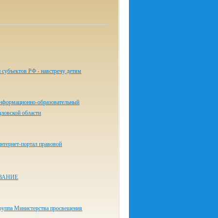
 субъектов РФ - навстречу детям
нформационно-образовательный
дловской области
нтернет-портал правовой
ВАНИЕ
руппа Министерства просвещения