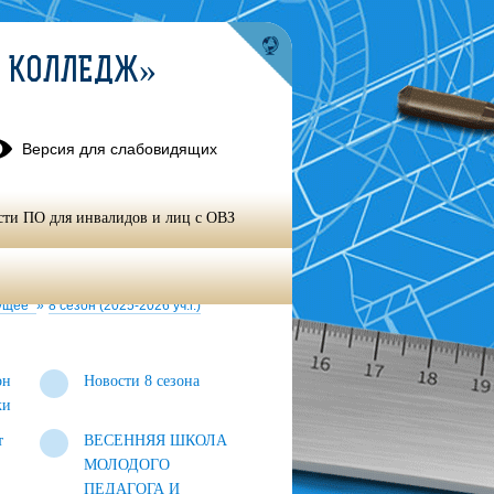
Й КОЛЛЕДЖ»
Версия для слабовидящих
сти ПО для инвалидов и лиц с ОВЗ
роект по развитию наставничества в
дущее"
»
8 сезон (2025-2026 уч.г.)
он
Новости 8 сезона
ки
т
ВЕСЕННЯЯ ШКОЛА
МОЛОДОГО
ПЕДАГОГА И