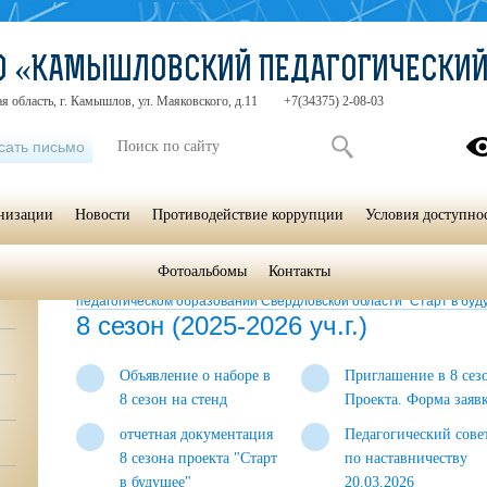
СО «КАМЫШЛОВСКИЙ ПЕДАГОГИЧЕСКИ
я область, г. Камышлов, ул. Маяковского, д.11
+7(34375) 2-08-03
сать письмо
анизации
Новости
Противодействие коррупции
Условия доступно
Фотоальбомы
Контакты
Главная
»
Научно-методическая и исследовательская работа
»
П
педагогическом образовании Свердловской области "Старт в бу
8 сезон (2025-2026 уч.г.)
Объявление о наборе в
Приглашение в 8 сез
8 сезон на стенд
Проекта. Форма заяв
отчетная документация
Педагогический сове
8 сезона проекта "Старт
по наставничеству
в будущее"
20.03.2026