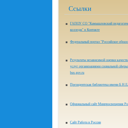
Ссылки
ГАПОУ СО "Камышловский педагогич
колледж" в Контакте
Федеральный портал "Российское образ
Результаты независимой оценки качеств
услуг организациями социальной сферы 
bus.gov.ru
Президентская библиотека имени Б.Н.Е
Официальный сайт Минпросвещения Ро
Сайт Работа в России