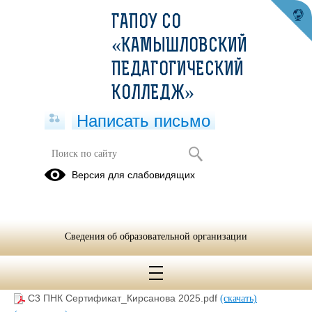
ГАПОУ СО
«КАМЫШЛОВСКИЙ
ПЕДАГОГИЧЕСКИЙ
КОЛЛЕДЖ»
Написать письмо
(ПНК)Участие в заочном этапе 3-ей
Версия для слабовидящих
Региональной Олимпиады по
психологии и педагогике среди
обучающихся
Сведения об образовательной организации
17.06.2025
С3 ПНК Сертификат_Кирсанова 2025.pdf
(скачать)