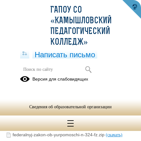
ГАПОУ СО
«КАМЫШЛОВСКИЙ
ПЕДАГОГИЧЕСКИЙ
КОЛЛЕДЖ»
Написать письмо
Федеральный закон от 21 ноября
Версия для слабовидящих
2011 года № 324-ФЗ «О бесплатной
юридической помощи в Российской
Федерации»
Сведения об образовательной организации
14.01.2019
federalnyj-zakon-ob-yurpomoschi-n-324-fz.zip
(скачать)