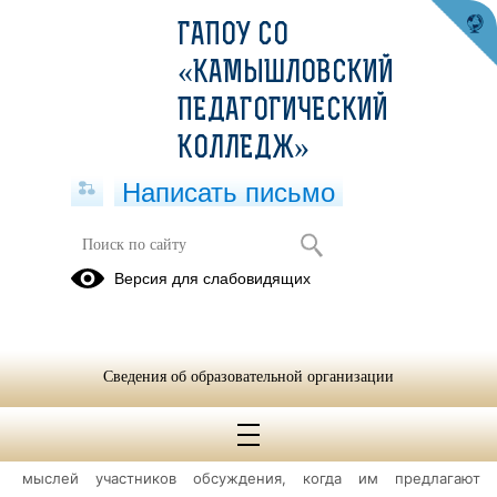
ГАПОУ СО
«КАМЫШЛОВСКИЙ
ПЕДАГОГИЧЕСКИЙ
КОЛЛЕДЖ»
Написать письмо
Мозговой штурм
Версия для слабовидящих
20.09.2024
Мозговой штурм
Назначение. Развитие воображения, фантазии. Оперативный
Сведения об образовательной организации
метод решения проблемы на основе стимулирования
творческой активности.
Краткая характеристика приема. Свободное выражение
мыслей участников
обсуждения, когда им предлагают