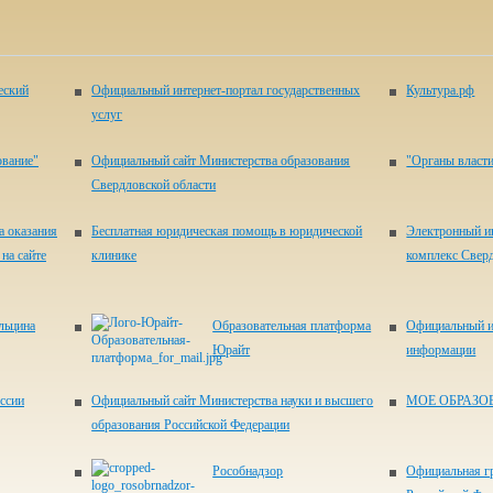
еский
Официальный интернет-портал государственных
Культура.рф
услуг
ование"
Официальный сайт Министерства образования
"Органы власти
Свердловской области
а оказания
Бесплатная юридическая помощь в юридической
Электронный и
на сайте
клинике
комплекс Свер
льцина
Образовательная платформа
Официальный и
Юрайт
информации
ссии
Официальный сайт Министерства науки и высшего
МОЕ ОБРАЗО
образования Российской Федерации
Рособнадзор
Официальная г