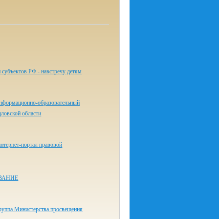
 субъектов РФ - навстречу детям
нформационно-образовательный
дловской области
нтернет-портал правовой
ВАНИЕ
руппа Министерства просвещения