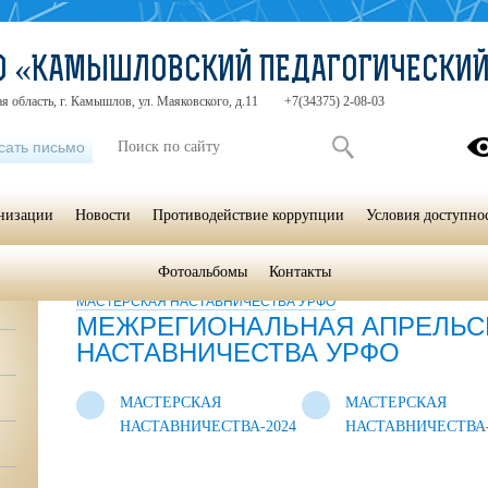
СО «КАМЫШЛОВСКИЙ ПЕДАГОГИЧЕСКИ
я область, г. Камышлов, ул. Маяковского, д.11
+7(34375) 2-08-03
сать письмо
анизации
Новости
Противодействие коррупции
Условия доступно
Фотоальбомы
Контакты
Главная
»
Научно-методическая и исследовательская работа
»
М
МАСТЕРСКАЯ НАСТАВНИЧЕСТВА УРФО
МЕЖРЕГИОНАЛЬНАЯ АПРЕЛЬС
НАСТАВНИЧЕСТВА УРФО
МАСТЕРСКАЯ
МАСТЕРСКАЯ
НАСТАВНИЧЕСТВА-2024
НАСТАВНИЧЕСТВА-