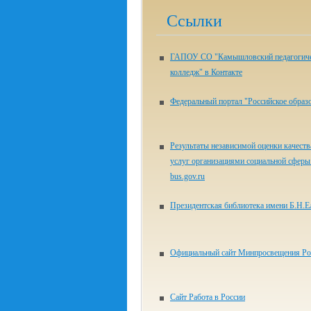
Ссылки
ГАПОУ СО "Камышловский педагогич
колледж" в Контакте
Федеральный портал "Российское образ
Результаты независимой оценки качеств
услуг организациями социальной сферы 
bus.gov.ru
Президентская библиотека имени Б.Н.Е
Официальный сайт Минпросвещения Ро
Сайт Работа в России