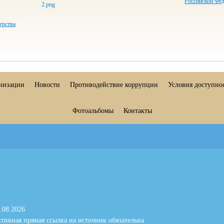
Российской Фе
ерства
анизации
Новости
Противодействие коррупции
Условия доступно
Фотоальбомы
Контакты
.08.2026
тивная прямая ссылка на источник обязательна