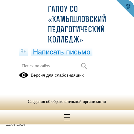
ГАПОУ СО
«КАМЫШЛОВСКИЙ
ПЕДАГОГИЧЕСКИЙ
КОЛЛЕДЖ»
Написать письмо
ФЕВРАЛЬСКАЯ ВНПК-2024
Версия для слабовидящих
Профориентационная деятельность
в ОО
Итоги
Сведения об образовательной организации
ВНПК
22.01.2024