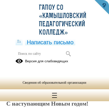
ГАПОУ СО
«КАМЫШЛОВСКИЙ
ПЕДАГОГИЧЕСКИЙ
КОЛЛЕДЖ»
Написать письмо
Правила безопасного поведения на
Версия для слабовидящих
зимних каникулах
26.12.2022
МИНУТКА БЕЗОПАСНОСТИ
Сведения об образовательной организации
«Зима,
каникулы прекрасны
,
если
безопасны
!»
С наступающим Новы
м годом!