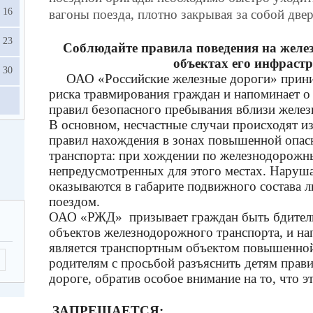
16
вагоны поезда, плотно закрывая за собой двер
23
Соблюдайте правила поведения на желе
объектах его инфраст
30
ОАО «Российские железные дороги» приним
риска травмирования граждан и напоминает 
правил безопасного пребывания вблизи желез
В основном, несчастные случаи происходят и
правил нахождения в зонах повышенной опа
транспорта: при хождении по железнодорожны
непредусмотренных для этого местах. Наруша
оказываются в габарите подвижного состава
поездом.
ОАО «РЖД» призывает граждан быть бдитель
объектов железнодорожного транспорта, и на
является транспортным объектом повышенной
родителям с просьбой разъяснить детям прав
дороге, обратив особое внимание на то, что эт
ЗАПРЕЩАЕТСЯ: