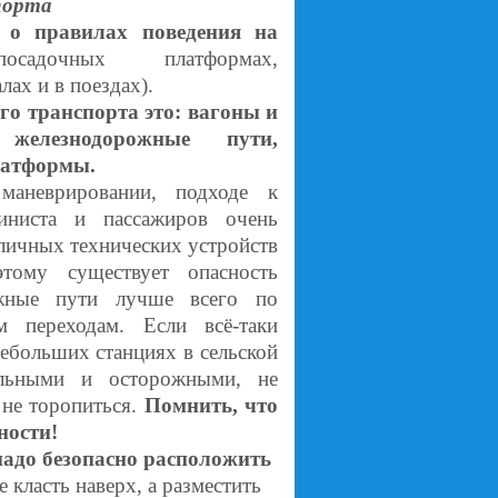
порта
 о правилах поведения на
адочных платформах,
лах и в поездах).
о транспорта это: вагоны и
 железнодорожные пути,
латформы.
маневрировании, подходе к
иниста и пассажиров очень
личных технических устройств
этому существует опасность
ожные пути лучше всего по
 переходам. Если всё-таки
небольших станциях в сельской
ельными и осторожными, не
 не торопиться.
Помнить, что
ности!
 надо безопасно расположить
класть наверх, а разместить