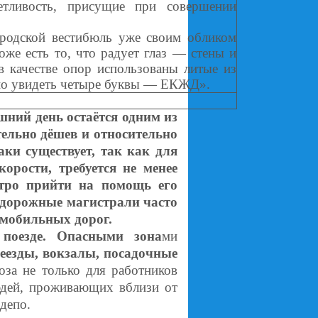
етливость, присущие при совершении
ской вестибюль уже своим обликом
тоже есть то, что радует глаз — стены и
в качестве опор использованы литые из
жно увидеть четыре буквы — ЕКЖД».
ний день остаётся одним из
ельно дёшев и относительно
аки существует, так как для
орости, требуется не менее
тро прийти на помощь его
одорожные магистрали часто
омобильных дорог.
поезде.
Опасными зона
ми
еезды, вокзалы, посадочные
роза не только для работников
юдей, проживающих вблизи от
депо.