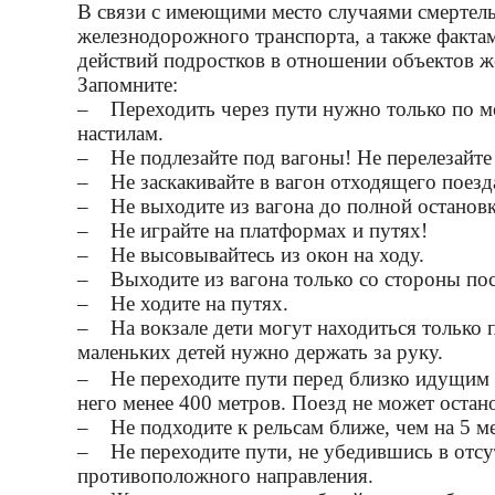
В связи с имеющими место случаями смертель
железнодорожного транспорта, а также факта
действий подростков в отношении объектов 
Запомните:
– Переходить через пути нужно только по м
настилам.
– Не подлезайте под вагоны! Не перелезайте 
– Не заскакивайте в вагон отходящего поезд
– Не выходите из вагона до полной остановк
– Не играйте на платформах и путях!
– Не высовывайтесь из окон на ходу.
– Выходите из вагона только со стороны по
– Не ходите на путях.
– На вокзале дети могут находиться только 
маленьких детей нужно держать за руку.
– Не переходите пути перед близко идущим п
него менее 400 метров. Поезд не может остан
– Не подходите к рельсам ближе, чем на 5 м
– Не переходите пути, не убедившись в отсу
противоположного направления.