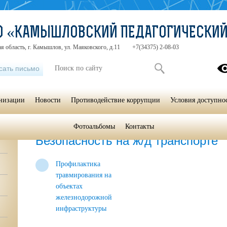
СО «КАМЫШЛОВСКИЙ ПЕДАГОГИЧЕСКИ
я область, г. Камышлов, ул. Маяковского, д.11
+7(34375) 2-08-03
сать письмо
анизации
Новости
Противодействие коррупции
Условия доступно
Фотоальбомы
Контакты
Главная
»
Комплексная безопасность
»
Безопасность на ж/д тра
Безопасность на ж/д транспорте
Профилактика
травмирования на
объектах
железнодорожной
инфраструктуры