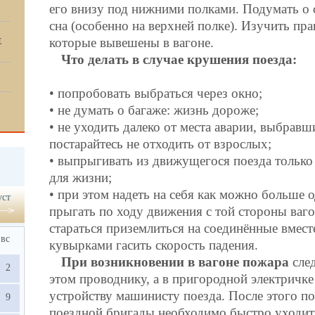
его внизу под нижними полками. Подумать о 
сна (особенно на верхней полке). Изучить пр
которые вывешены в вагоне.
Е
Что делать в случае крушения поезда:
• попробовать выбраться через окно;
• не думать о багаже: жизнь дороже;
• не уходить далеко от места аварии, выбравш
постарайтесь не отходить от взрослых;
• выпрыгивать из движущегося поезда только
для жизни;
• при этом надеть на себя как можно больше 
уст
прыгать по ходу движения с той стороны вагон
стараться приземлиться на соединённые вместе
вс
кувырками гасить скорость падения.
При возникновении в вагоне пожара
сле
2
этом проводнику, а в пригородной электричк
устройству машинисту поезда. После этого п
9
поездной бригады необходимо быстро уходить