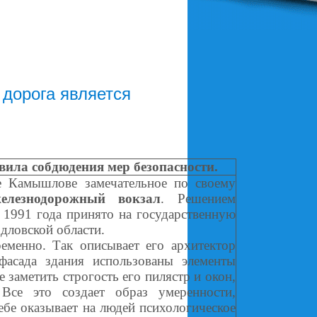
 дорога является
ила собдюдения мер безопасности.
мышлове замечательное по своему
елезнодорожный вокзал
. Решением
 1991 года принято на государственную
рдловской области.
еменно. Так описывает его архитектор
фасада здания использованы элементы
 заметить строгость его пилястр и окон,
Все это создает образ умеренности,
себе оказывает на людей психологическое