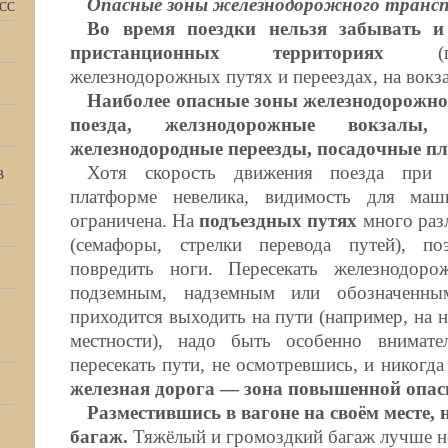
Опасные зоны железнодорожного транс
СС
Во время поездки нельзя забывать и
пристанционных территориях
(пос
железнодорожных путях и переездах, на вокза
Наиболее опасные зоны железнодорожног
поезда, желзнодорожные вокзалы,
железнодородные переезды, посадочные п
Хотя скорость движения поезда при 
В
платформе невелика, видимость для маш
ограничена. На
подъездных путях
много раз
(семафоры, стрелки перевода путей), по
повредить ноги. Пересекать железнодор
подземным, надземным или обозначенным
приходится выходить на пути (например, на 
местности), надо быть особенно внимат
пересекать пути, не осмотревшись, и никогда
железная дорога — зона повышенной опас
Разместившись в вагоне на своём месте,
багаж.
Тяжёлый и громоздкий багаж лучше не 