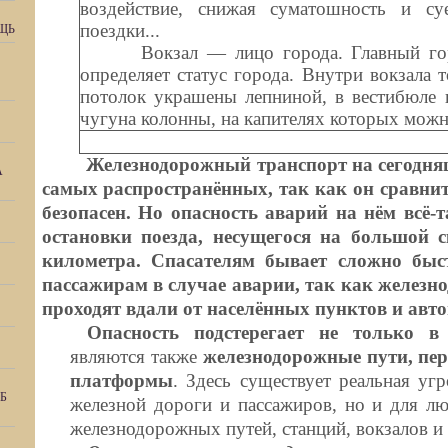
воздействие, снижая суматошность и су
поездки...
ЩЬ
Вокзал — лицо города. Главный город
определяет статус города. Внутри вокзала 
потолок украшены лепниной, в вестибюле 
чугуна колонны, на капителях которых мо
Железнодорожный транспорт на сегодняш
А
самых распространённых, так как он сравнит
безопасен. Но опасность аварий на нём всё-т
остановки поезда, несущегося на большой ск
километра. Спасателям бывает сложно быс
пассажирам в случае аварии, так как железн
проходят вдали от населённых пунктов и авт
Опасность подстерегает не только в 
являются также
железнодорожные пути, пер
платформы
. Здесь существует реальная уг
Б
железной дороги и пассажиров, но и для л
железнодорожных путей, станций, вокзалов и 