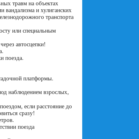
ных травм на объектах
ми вандализма и хулиганских
железнодорожного транспорта
осту или специальным
через автосцепки!
а.
и поезда.
садочной платформы.
под наблюдением взрослых,
оездом, если расстояние до
овиться сразу!
етров.
тствии поезда