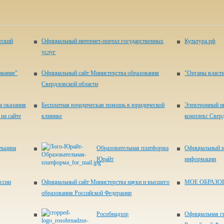
еский
Официальный интернет-портал государственных
Культура.рф
услуг
ование"
Официальный сайт Министерства образования
"Органы власти
Свердловской области
а оказания
Бесплатная юридическая помощь в юридической
Электронный и
на сайте
клинике
комплекс Свер
льцина
Образовательная платформа
Официальный и
Юрайт
информации
ссии
Официальный сайт Министерства науки и высшего
МОЕ ОБРАЗО
образования Российской Федерации
Рособнадзор
Официальная г