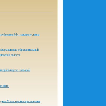
 субъектов РФ - навстречу детям
нформационно-образовательный
дловской области
нтернет-портал правовой
ВАНИЕ
руппа Министерства просвещения