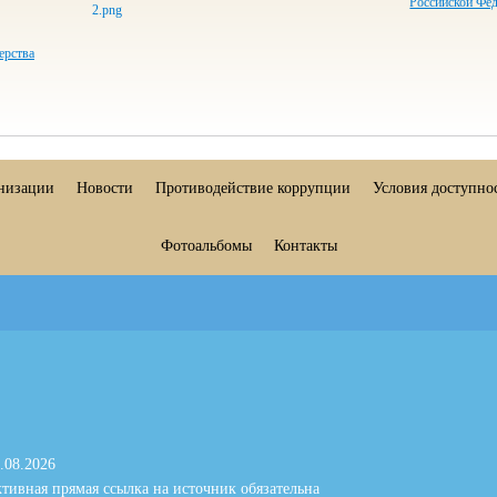
Российской Фе
ерства
анизации
Новости
Противодействие коррупции
Условия доступно
Фотоальбомы
Контакты
.08.2026
тивная прямая ссылка на источник обязательна