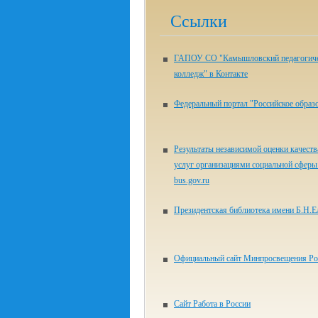
Ссылки
ГАПОУ СО "Камышловский педагогич
колледж" в Контакте
Федеральный портал "Российское образ
Результаты независимой оценки качеств
услуг организациями социальной сферы 
bus.gov.ru
Президентская библиотека имени Б.Н.Е
Официальный сайт Минпросвещения Ро
Сайт Работа в России