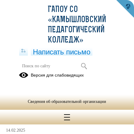
ГАПОУ СО
«КАМЫШЛОВСКИЙ
ПЕДАГОГИЧЕСКИЙ
КОЛЛЕДЖ»
Написать письмо
Конкурс "Методическая инициатива"
Версия для слабовидящих
УрФО
Положения
Сборники
Результаты
о Конкурсе
по конкурсу
конкурса
Сведения об образовательной организации
"Методическая
"Методическая
"Методическая
инициатива"
инициатива"
инициатива"
14.02.2025