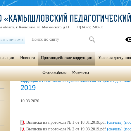
СО «КАМЫШЛОВСКИЙ ПЕДАГОГИЧЕСКИ
я область, г. Камышлов, ул. Маяковского, д.11
+7(34375) 2-08-03
сать письмо
анизации
Новости
Противодействие коррупции
Условия доступно
Фотоальбомы
Контакты
Главная
»
Противодействие коррупции
»
Противодействие корр
коррупции
»
Протоколы заседаний комиссии по противодействи
2019
10.03.2020
Выписка из протокола № 1 от 18.01.2019.pdf
(скачать)
(по
Выписка из протокола № 2 от 19.03.2019.pdf
(скачать)
(по