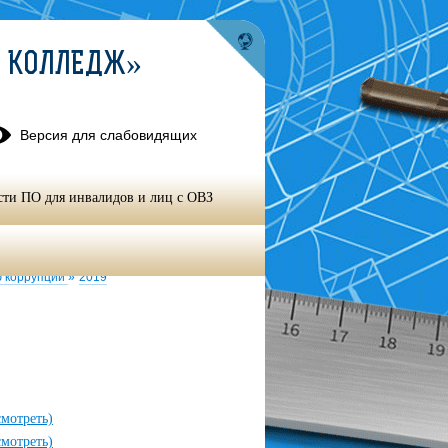
Й КОЛЛЕДЖ»
Версия для слабовидящих
сти ПО для инвалидов и лиц с ОВЗ
упции
»
Комиссия по противодействию
ю коррупции
»
2019
смотреть)
смотреть)