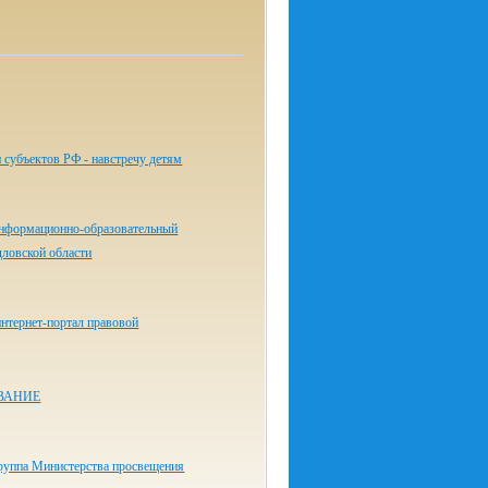
 субъектов РФ - навстречу детям
нформационно-образовательный
дловской области
нтернет-портал правовой
ВАНИЕ
руппа Министерства просвещения