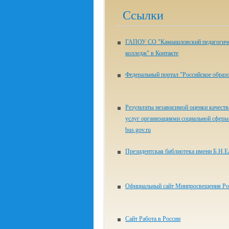
Ссылки
ГАПОУ СО "Камышловский педагогич
колледж" в Контакте
Федеральный портал "Российское образ
Результаты независимой оценки качеств
услуг организациями социальной сферы 
bus.gov.ru
Президентская библиотека имени Б.Н.Е
Официальный сайт Минпросвещения Ро
Сайт Работа в России