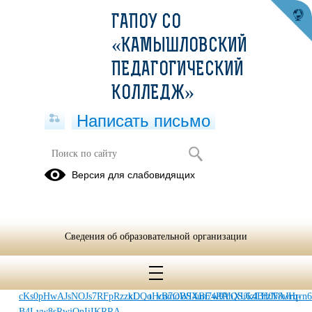
ГАПОУ СО
«КАМЫШЛОВСКИЙ
ПЕДАГОГИЧЕСКИЙ
КОЛЛЕДЖ»
Написать письмо
1 место в областном конкурсе
Версия для слабовидящих
патриот песни (1кп) 23.04.2026
24.04.2026
Сведения об образовательной организации