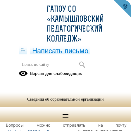
ГАПОУ СО
«КАМЫШЛОВСКИЙ
ПЕДАГОГИЧЕСКИЙ
КОЛЛЕДЖ»
Написать письмо
Как записать ребёнка в лагерь
Версия для слабовидящих
16.05.2026
Запись в летний лагерь дневного пребывания на базе Камышловского
Сведения об образовательной организации
педагогического колледжа по
ссылке
https://forms.yandex.ru/u/6a02e34c90fa7bd64a752c98
Вопросы можно отправлять на почту