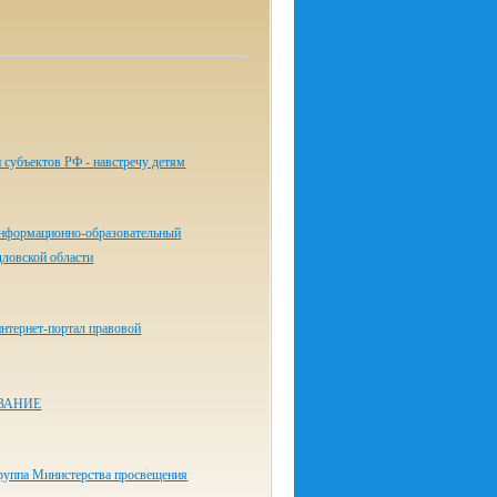
 субъектов РФ - навстречу детям
нформационно-образовательный
дловской области
нтернет-портал правовой
ВАНИЕ
руппа Министерства просвещения