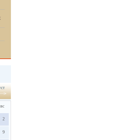
Е
уст
вс
2
9