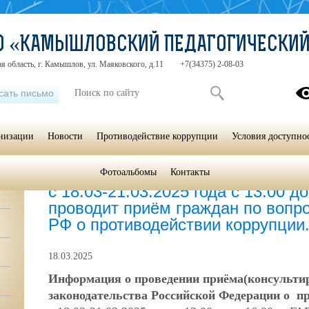
СО «КАМЫШЛОВСКИЙ ПЕДАГОГИЧЕСКИ
я область, г. Камышлов, ул. Маяковского, д.11
+7(34375) 2-08-03
сать письмо
анизации
Новости
Противодействие коррупции
Условия доступно
Фотоальбомы
Контакты
Главная
»
Противодействие коррупции
»
Противодействие корр
с 18.03-21.03.2025 года с 13.00 д
проводит приём граждан по вопр
РФ о противодействии коррупции
18.03.2025
Информация о проведении приёма(консультир
законодательства Российской Федерации о п