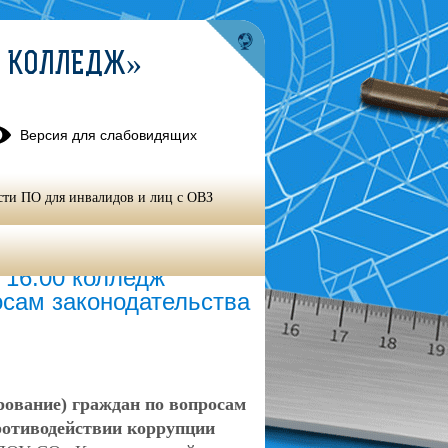
Й КОЛЛЕДЖ»
Версия для слабовидящих
сти ПО для инвалидов и лиц с ОВЗ
упции
о 16.00 колледж
осам законодательства
.
ование) граждан по вопросам
ротиводействии коррупции