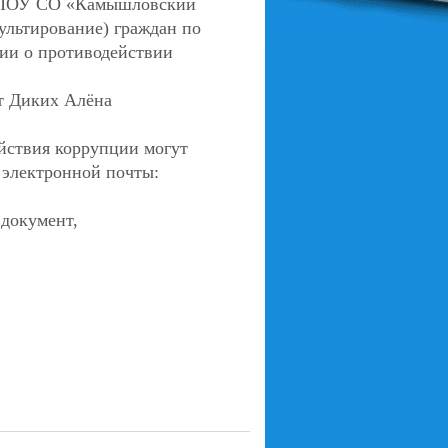
. ГАПОУ СО «Камышловский
ультирование) граждан по
ции о противодействии
т Диких Алёна
йствия коррупции могут
 электронной почты:
 документ,