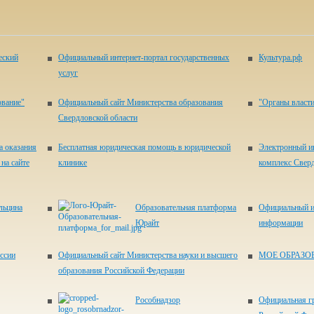
еский
Официальный интернет-портал государственных
Культура.рф
услуг
ование"
Официальный сайт Министерства образования
"Органы власти
Свердловской области
а оказания
Бесплатная юридическая помощь в юридической
Электронный и
на сайте
клинике
комплекс Свер
льцина
Образовательная платформа
Официальный и
Юрайт
информации
ссии
Официальный сайт Министерства науки и высшего
МОЕ ОБРАЗО
образования Российской Федерации
Рособнадзор
Официальная г