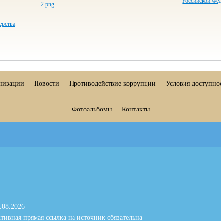
Российской Фе
ерства
анизации
Новости
Противодействие коррупции
Условия доступно
Фотоальбомы
Контакты
.08.2026
тивная прямая ссылка на источник обязательна