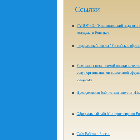
Ссылки
ГАПОУ СО "Камышловский педагогич
колледж" в Контакте
Федеральный портал "Российское образ
Результаты независимой оценки качеств
услуг организациями социальной сферы 
bus.gov.ru
Президентская библиотека имени Б.Н.Е
Официальный сайт Минпросвещения Ро
Сайт Работа в России