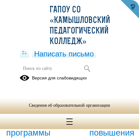
ГАПОУ СО
«КАМЫШЛОВСКИЙ
ПЕДАГОГИЧЕСКИЙ
КОЛЛЕДЖ»
Написать письмо
Деловой игрой «Экспертный совет»
Версия для слабовидящих
завершилось освоение программы
повышения квалификации
22.02.2024
Сведения об образовательной организации
Деловой игрой «Экспертный
совет» завершилось освоение
программы повышения