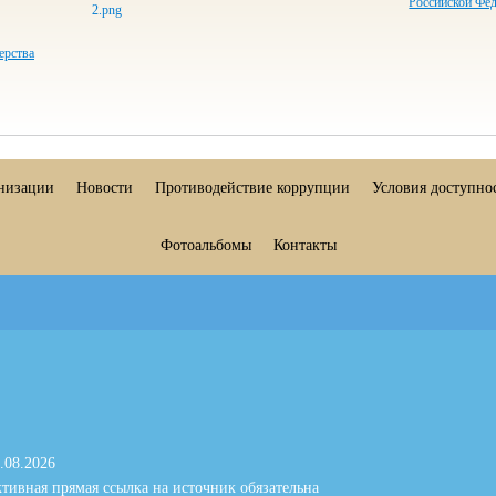
Российской Фе
ерства
анизации
Новости
Противодействие коррупции
Условия доступно
Фотоальбомы
Контакты
.08.2026
тивная прямая ссылка на источник обязательна