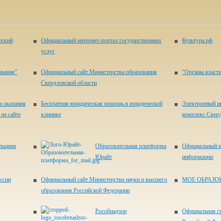
еский
Официальный интернет-портал государственных
Культура.рф
услуг
ование"
Официальный сайт Министерства образования
"Органы власти
Свердловской области
а оказания
Бесплатная юридическая помощь в юридической
Электронный и
на сайте
клинике
комплекс Свер
льцина
Образовательная платформа
Официальный и
Юрайт
информации
ссии
Официальный сайт Министерства науки и высшего
МОЕ ОБРАЗО
образования Российской Федерации
Рособнадзор
Официальная г