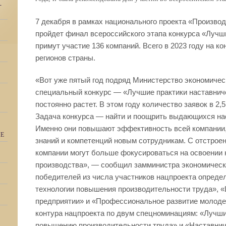
-
7 декабря в рамках национального проекта «Произво
пройдет финал всероссийского этапа конкурса «Лучши
примут участие 136 компаний. Всего в 2023 году на ко
регионов страны.
«Вот уже пятый год подряд Министерство экономичес
специальный конкурс ― «Лучшие практики наставниче
постоянно растет. В этом году количество заявок в 2,
Задача конкурса — найти и поощрить выдающихся на
Именно они повышают эффективность всей компании,
ИЕ
знаний и компетенций новым сотрудникам. С отстроен
компании могут больше фокусироваться на освоении
производства», — сообщил замминистра экономическо
победителей из числа участников нацпроекта опреде
технологии повышения производительности труда», 
предприятии» и «Профессиональное развитие молодеж
контура нацпроекта по двум спецноминациям: «Лучши
повышению производительности труда» и «Наставнич