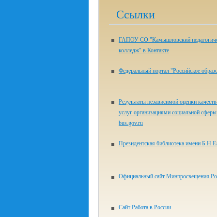
Ссылки
ГАПОУ СО "Камышловский педагогич
колледж" в Контакте
Федеральный портал "Российское образ
Результаты независимой оценки качеств
услуг организациями социальной сферы 
bus.gov.ru
Президентская библиотека имени Б.Н.Е
Официальный сайт Минпросвещения Ро
Сайт Работа в России