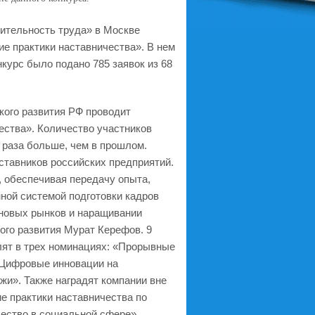
дительность труда» в Москве
е практики наставничества». В нем
нкурс было подано 785 заявок из 68
кого развития РФ проводит
ства». Количество участников
5 раза больше, чем в прошлом.
ставников российских предприятий.
 обеспечивая передачу опыта,
ной системой подготовки кадров
 новых рынков и наращивании
го развития Мурат Керефов. 9
лят в трех номинациях: «Прорывные
«Цифровые инновации на
и». Также наградят компании вне
е практики наставничества по
ество в социальной сфере».