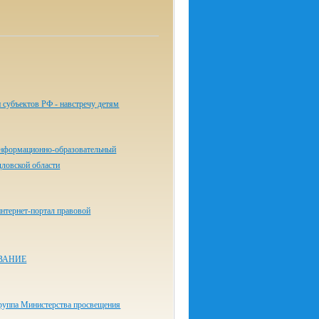
 субъектов РФ - навстречу детям
нформационно-образовательный
дловской области
нтернет-портал правовой
ВАНИЕ
руппа Министерства просвещения