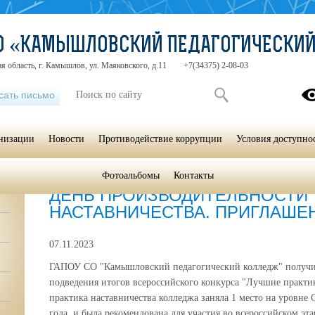
СО «КАМЫШЛОВСКИЙ ПЕДАГОГИЧЕСКИ
я область, г. Камышлов, ул. Маяковского, д.11
+7(34375) 2-08-03
сать письмо
анизации
Новости
Противодействие коррупции
Условия доступно
Фотоальбомы
Контакты
Главная
»
Новости
ДЕНЬ ПРОИЗВОДИТЕЛЬНОСТИ 
НАСТАВНИЧЕСТВА. ПРИГЛАШЕ
07.11.2023
ГАПОУ СО "Камышловский педагогический колледж" получи
подведения итогов всероссийского конкурса "Лучшие практик
практика наставничества колледжа заняла 1 место на уровне 
года, и была рекомендована для участия во всероссийском эта