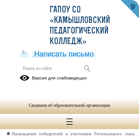
ГАПОУ СО
«КАМЫШЛОВСКИЙ
ПЕДАГОГИЧЕСКИЙ
КОЛЛЕДЖ»
Написать письмо
Награждение победителей и
Версия для слабовидящих
участников Регионального этапа
чемпионата «Профессионалы» в
Свердловской области
Сведения об образовательной организации
31.03.2025
💫ПРОФЕССИОНАЛЫ
🔔Награждение победителей и участников Регионального этапа