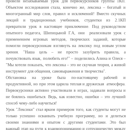
провели незабываемый урок для первокурсников группы 1КП.
Объектом исследования стала, конечно же, лексика – богатый и
многогранный мир слов, правил и исключений!
Вместо скучных
лекций и традиционных учебников, студентки из 2.1КП
превратили урок в настоящее приключение. Под руководством
опытного педагога, Шипицыной Г.А, они реализовали урок с
применением игровых методов, творческих заданий, которые
помогли первокурсникам взглянуть на лексику под новым углом
зрения. "Наша цель – не просто зазубрить правила, а
почувствовать язык, полюбить его!" – поделились Алина и Олеся –
"Мы хотели показать, что лексика – это не скучная теория, а живой
инструмент для общения, самовыражения и творчества".
Обстановка на уроке была по-настоящему рабочей и
продуктивной, но при этом царила теплая и дружеская атмосфера.
Первокурсники активно участвовали в играх, задавали вопросы и
не боялись ошибаться. Ведь, как известно, ошибки – это лучший
способ чему-либо научиться!
Урок "Лексики" стал ярким примером того, как студенты могут не
только успешно осваивать учебную программу, но и делиться
своими знаниями и опытом с другими студентами. Это был
важный этап на пути к взаимопониманию и сотрудничеству между